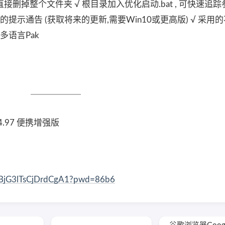
删掉整个文件夹 √ 根目录加入优化启动.bat , 可快速追
的提示通告 (获取将来的更新,需要Win10或更高版) √ 采用
多语言Pak
204.97 便携增强版
dLBjG3lTsCjDrdCgA1?pwd=86b6