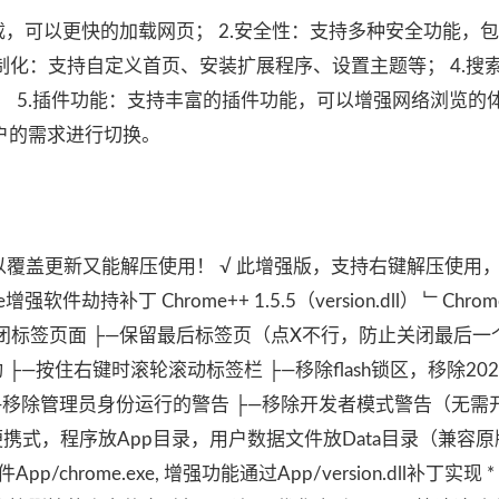
载，可以更快的加载网页； 2.安全性：支持多种安全功能，
定制化：支持自定义首页、安装扩展程序、设置主题等； 4.搜
； 5.插件功能：支持丰富的插件功能，可以增强网络浏览的体验
户的需求进行切换。
覆盖更新又能解压使用！ √ 此增强版，支持右键解压使用，W
件劫持补丁 Chrome++ 1.5.5（version.dll） ﹂Chro
击关闭标签页面 ├—保留最后标签页（点X不行，防止关闭最后
├—按住右键时滚轮滚动标签栏 ├—移除flash锁区，移除20
） ├—移除管理员身份运行的警告 ├—移除开发者模式警告（无需
携式，程序放App目录，用户数据文件放Data目录（兼容
chrome.exe, 增强功能通过App/version.dll补丁实现 