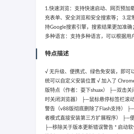
1.快速浏览：支持快速启动、网页预加
充表单、安全浏览和安全搜索等； 3.
持Google搜索引擎，搜索结果更加准确
多种语言：支持多种语言，可以根据用
特点描述
√ 无升级、便携式、绿色免安装，即可以
统可以自定义安装位置 √ 加入了 Chrome增强软
版特点（作者：耍下shuax） ├—双
时关闭浏览器） ├—鼠标悬停标签栏滚动 
警告（v88版彻底删除了Flash支持
者模式直接安装第三方扩展程序） ├—便
├—移除关于版本更新错误警告 * 启动软件App/