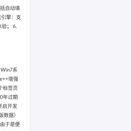
包括自动填
索引擎：支
； 6.
in7系
me++增强
一个标签页
20年过期
开启开发
原版数据）
* 由于是便