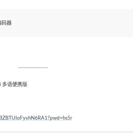
编码器
.38 多语便携版
RiBZBTUIoFyvhN6RA1?pwd=hs5r