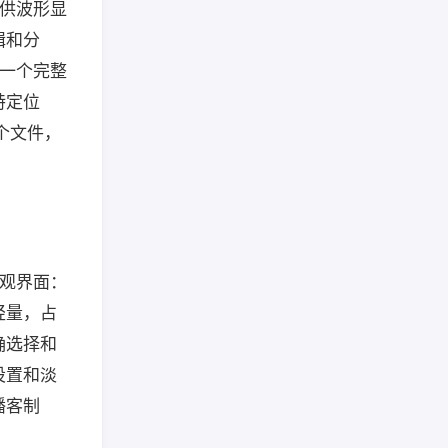
提供波形显
辑和分
成一个完整
特定位
个文件，
直观界面：
轻量，占
确选择和
设置和淡
播客制