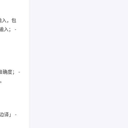
输入，包
入； -
确度； -
。
边译」 -