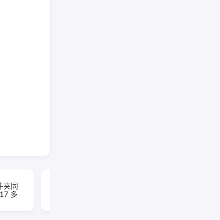
EaseUS Partition
(文件夹同
Master(易我分区大师)
117 多
v20.5.0 Build
202608010610