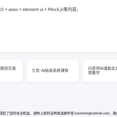
li + axios + element-ui + Mock.js等内容。
版期货交易
闫老师AI漫剧全
九哲-AI绘画系统课程
营教学
的合法权益，请附上权利证明发送邮件至 kooshare@outlook.com，