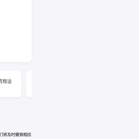
流程运
中医课程《气血与经
络》
我们将及时撤销相应