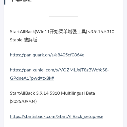
StartAllBack(Win11开始菜单增强工具) v3.9.15.5310
Stable 破解版
https://pan.quark.cn/s/a8405cf0864e
https://pan.xunlei.com/s/VOZMLJxjT8zBWcYcS8-
GPdneA1?pwd=tx8k#
StartAllBack 3.9.14.5310 Multilingual Beta
(2025/09/04)
https://startisback.com/StartAllBack_setup.exe