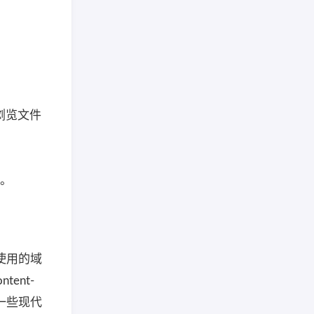
浏览文件
陷。
所使用的域
ent-
持一些现代