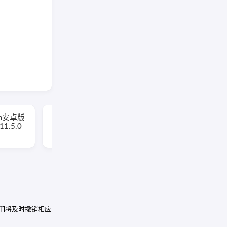
Battery Guru安卓版(手
oom安卓版
机电池管理软件)
1.5.0
v2.5.0.6 build 723 修改
版
我们将及时撤销相应