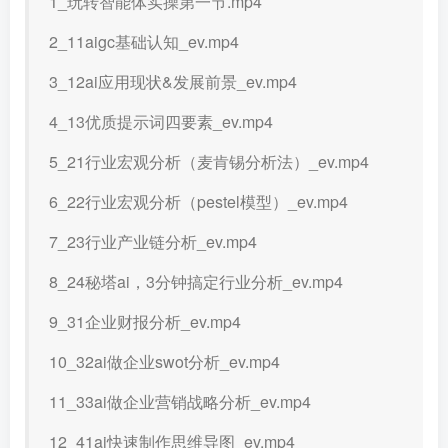
1_玩转智能体实操第一节.mp4
2_11aigc基础认知_ev.mp4
3_12ai应用现状&发展前景_ev.mp4
4_13优质提示词四要素_ev.mp4
5_21行业宏观分析（麦肯锡分析法）_ev.mp4
6_22行业宏观分析（pestel模型）_ev.mp4
7_23行业产业链分析_ev.mp4
8_24秘塔ai，3分钟搞定行业分析_ev.mp4
9_31企业财报分析_ev.mp4
10_32ai做企业swot分析_ev.mp4
11_33ai做企业营销战略分析_ev.mp4
12_41ai快速制作思维导图_ev.mp4