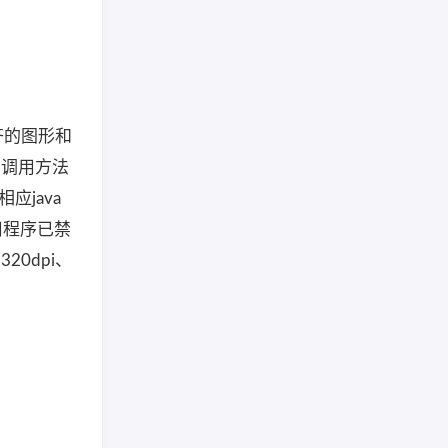
对齐的图形和
，调用方法
应java
销应用程序已禁
20dpi、