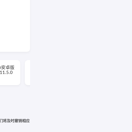
Battery Guru安卓版(手
oom安卓版
机电池管理软件)
1.5.0
v2.5.0.6 build 723 修改
版
我们将及时撤销相应