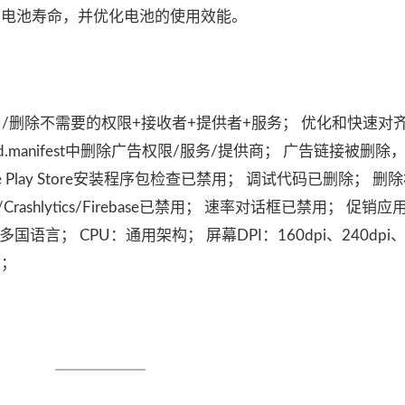
长设备的电池寿命，并优化电池的使用效能。
解锁； 禁用/删除不需要的权限+接收者+提供者+服务； 优化和快速
d.manifest中删除广告权限/服务/提供商； 广告链接被删除
 Play Store安装程序包检查已禁用； 调试代码已删除； 删除相
cs/Crashlytics/Firebase已禁用； 速率对话框已禁用； 促
言； CPU：通用架构； 屏幕DPI：160dpi、240dpi、3
改；