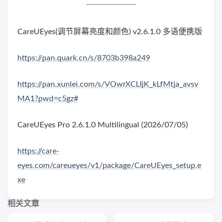
CareUEyes(调节屏幕亮度和颜色) v2.6.1.0 多语便携版
https://pan.quark.cn/s/8703b398a249
https://pan.xunlei.com/s/VOwrXCLIjK_kLfMtja_avsv
MA1?pwd=c5gz#
CareUEyes Pro 2.6.1.0 Multilingual (2026/07/05)
https://care-
eyes.com/careueyes/v1/package/CareUEyes_setup.e
xe
相关文章