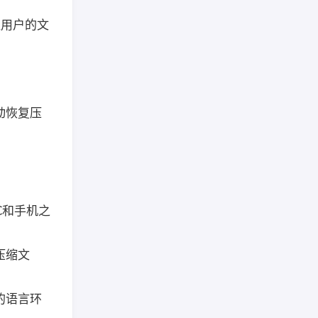
。
让用户的文
动恢复压
C和手机之
压缩文
的语言环