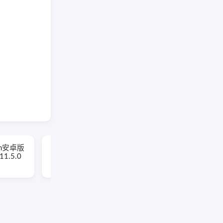
Battery Guru安卓版(手
oom安卓版
机电池管理软件)
1.5.0
v2.5.0.6 build 723 修改
版