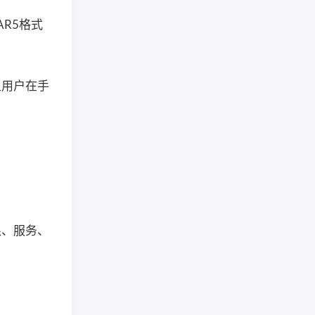
AR5格式
足用户在手
权限、服务、