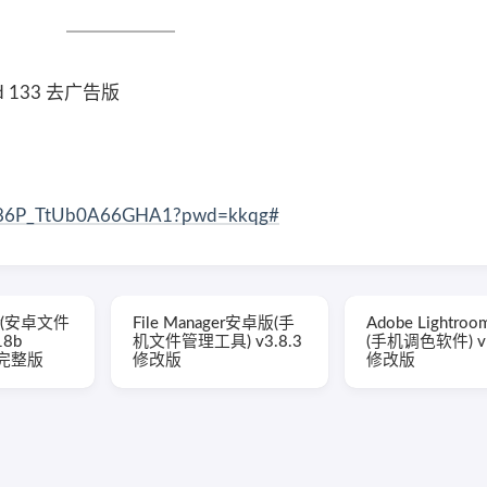
d 133 去广告版
qsV86P_TtUb0A66GHA1?pwd=kkqg#
rer(安卓文件
File Manager安卓版(手
Adobe Lightr
18b
机文件管理工具) v3.8.3
(手机调色软件) v1
锁完整版
修改版
修改版