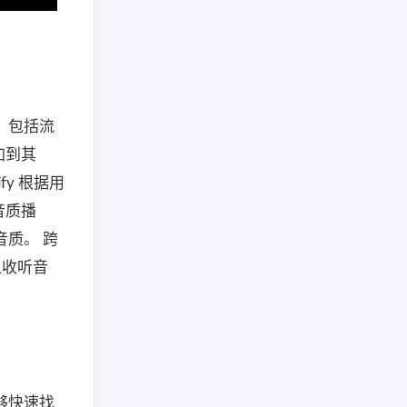
，包括流
加到其
fy 根据用
音质播
音质。 跨
上收听音
够快速找