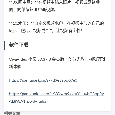
**09.画中画：**在视频中贴入照片、视频或网络趣
图，简单编辑画中画视频。
**10.水印：**自定义视频水印，在视频中加入自己的
logo、照片、视频或GIF，让视频有个性！
软件下载
VivaVideo 小影 v9.37.3 会员版！创意无界，视频剪辑
新体验
https://pan.quark.cn/s/7d9e3abd07e0
https://pan.xunlei.com/s/VOwm9kxtuYHuvbG3ppRy
AL8WA1?pwd=jqih#
相关文章