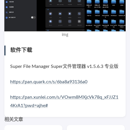
img
软件下载
Super File Manager Super文件管理器 v1.5.6.3 专业版
https://pan.quark.cn/s/6ba8a93136a0
https://pan.xunlei.com/s/VOwm8MXjcVk78q_xFJJZ1
4KrA1?pwd=ajhe#
相关文章