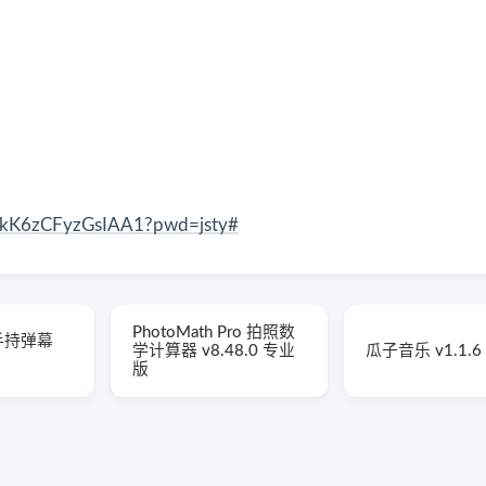
y0kK6zCFyzGsIAA1?pwd=jsty#
PhotoMath Pro 拍照数
r 手持弹幕
学计算器 v8.48.0 专业
瓜子音乐 v1.1.
版