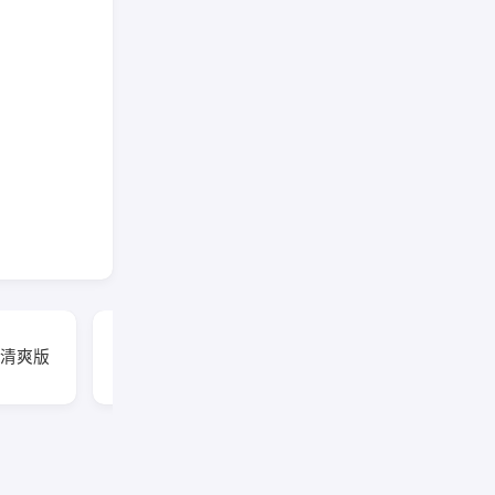
FilmoraGo安卓版(万兴
6 清爽版
喵影手机版) v15.6.70
修改版