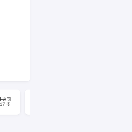
EaseUS Partition
(文件夹同
Master(易我分区大师)
117 多
v20.5.0 Build
202608010610