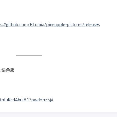
ps://github.com/BLumia/pineapple-pictures/releases
 中文绿色版
rjtoIuRcd4hulA1?pwd=bz5j#