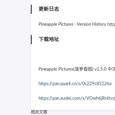
更新日志
Pineapple Pictures - Version History
htt
下载地址
Pineapple Pictures(菠萝看图) v1.5.0
https://pan.quark.cn/s/0c229c85126a
https://pan.xunlei.com/s/VOwh6jRnItv
相关文章