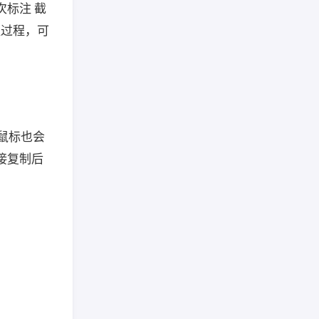
次标注 截
注过程，可
局鼠标也会
接复制后