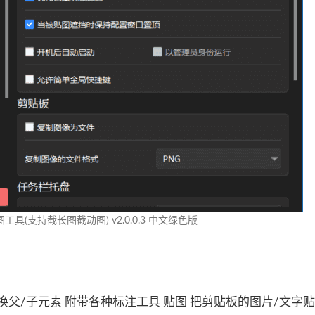
截图工具(支持截长图截动图) v2.0.0.3 中文绿色版
父/子元素 附带各种标注工具 贴图 把剪贴板的图片/文字