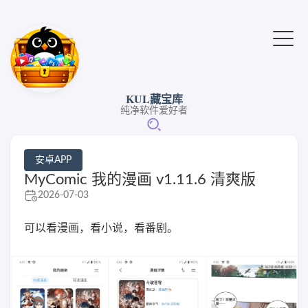
KUL藏宝库
纯净软件爱好者
安卓APP
MyComic 我的漫画 v1.11.6 清爽版
2026-07-03
可以看漫画，看小说，看番剧。