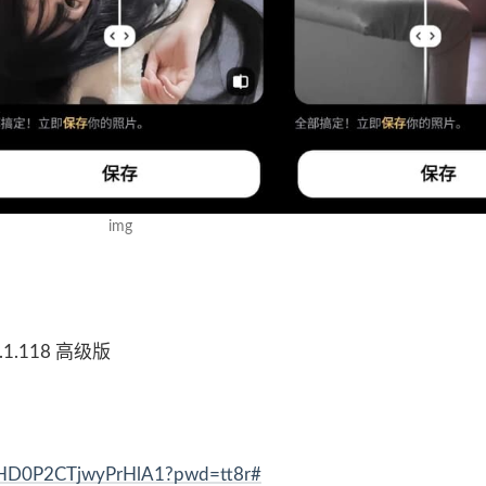
img
4.1.118 高级版
H9HD0P2CTjwyPrHlA1?pwd=tt8r#