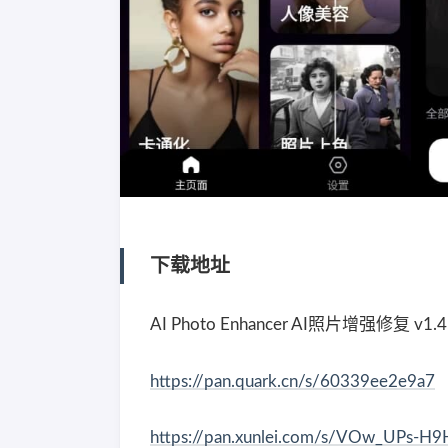
下载地址
AI Photo Enhancer AI照片增强修复 v1.
https://pan.quark.cn/s/60339ee2e9a7
https://pan.xunlei.com/s/VOw_UPs-