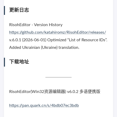
更新日志
RisohEditor - Version History
https://github.com/katahiromz/RisohEditor/releases/
v.6.0.1 (2026-06-01) Optimized “List of Resource IDs”.
Added Ukrainian (Ukraine) translation.
下载地址
RisohEditor(Win32资源编辑器) v6.0.2 多语便携版
https://pan.quark.cn/s/4bdb07ec3bdb