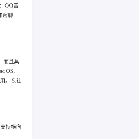
：QQ音
加密聊
，而且具
c OS、
。 5.社
，支持横向