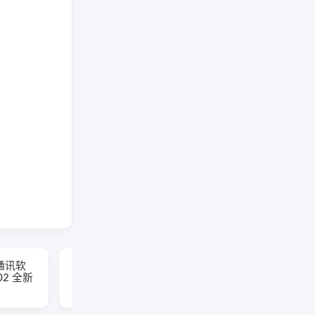
通讯软
微信公测版WeChat
802 全新
v4.1.12.48 多开防撤回
带提示绿色版 & 安装版