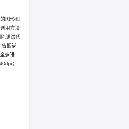
齐的图形和
，调用方法
 删除调试代
ok广告捆绑
：全多语
40dpi；