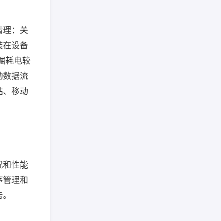
清理：关
装在设备
掘耗电较
动数据流
贴、移动
况和性能
序管理和
告。