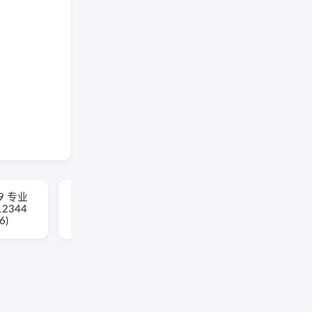
19 专业
WPS Office 2023 专业
12344
增强版 v12.1.0.26899
6)
永久激活版(08.06)