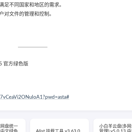
满足不同国家和地区的需求。
户对文件的管理和控制。
.9.5 官方绿色版
JC7vCeaVi2ONuIoA1?pwd=asta#
多网盘统一
小白羊云盘(多
14 中文绿色
Alist 挂载工具 v3.63.0
管理) v5.0.13