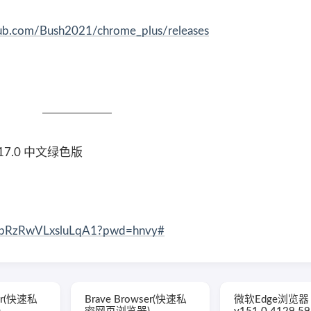
thub.com/Bush2021/chrome_plus/releases
.17.0 中文绿色版
gQjbRzRwVLxsluLqA1?pwd=hnvy#
ser(快速私
Brave Browser(快速私
微软Edge浏览器