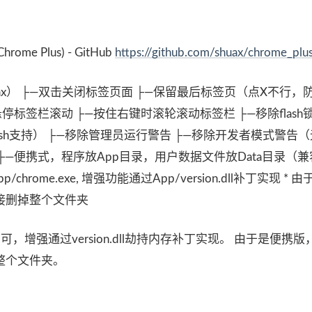
e Plus) - GitHub
https://github.com/shuax/chrome_plu
huax） ├—双击关闭标签页面 ├—保留最后标签页（点X不行
标签栏滚动 ├—按住右键时滚轮滚动标签栏 ├—移除flash
lash支持） ├—移除管理员运行警告 ├—移除开发者模式警告
—便携式，程序放App目录，用户数据文件放Data目录（
hrome.exe, 增强功能通过App/version.dll补丁实现 * 
接删掉整个文件夹
xe即可，增强通过version.dll劫持内存补丁实现。 由于是便携
整个文件夹。