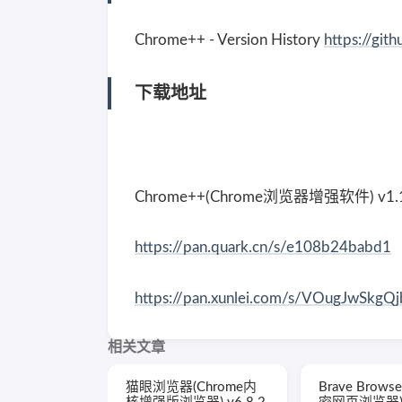
Chrome++ - Version History
https://gi
下载地址
Chrome++(Chrome浏览器增强软件) v1
https://pan.quark.cn/s/e108b24babd1
https://pan.xunlei.com/s/VOugJwSk
相关文章
猫眼浏览器(Chrome内
Brave Brow