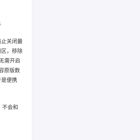
s
，防止关闭最
锁区，移除
（无需开启
兼容原版数
由于是便携
版，不会和