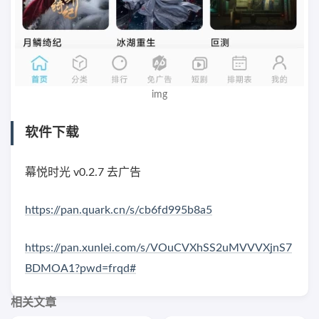
img
软件下载
幕悦时光 v0.2.7 去广告
https://pan.quark.cn/s/cb6fd995b8a5
https://pan.xunlei.com/s/VOuCVXhSS2uMVVVXjnS7
BDMOA1?pwd=frqd#
相关文章