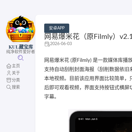
安卓APP
网易爆米花（原Filmly）v2
2026-06-03
KUL藏宝库
纯净软件爱好者
网易爆米花 (原Filmly) 是一款
主页
支持自动刮削封面海报（刮削数据依旧来
关于
本地视频。目前该应用界面比较简单，
分类
搜索
后即可观看视频，界面支持按钮式横屏切
字幕。