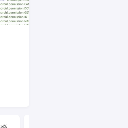
FongMi影视 v5.5.9 基
高级版
于TvBox的开源TV盒子