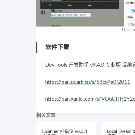
Dev 
软件下载
Dev Tools 开发助手 v9.4.0 专业版 
https://pan.quark.cn/s/53cd4a0f2011
https://pan.xunlei.com/s/VOuCTIH
相关文章
iScanner 扫描仪 v6.5.1
Local Dre