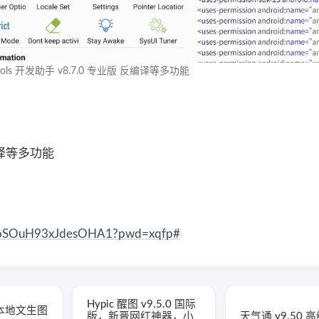
Tools 开发助手 v8.7.0 专业版 反编译等多功能
反编译等多功能
1Y2oSOuH93xJdesOHA1?pwd=xqfp#
Hypic 醒图 v9.5.0 国际
am 本地文生图
版，新晋网红神器，小
天气通 v9.50 