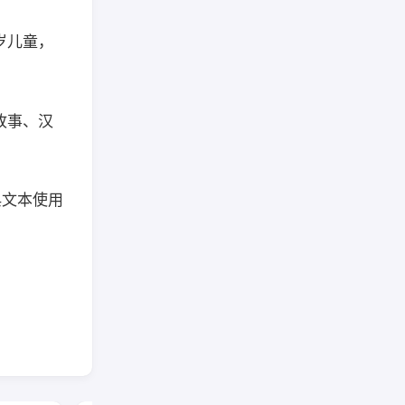
岁儿童，
故事、汉
典文本使用