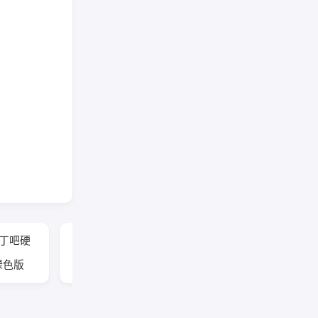
拉丁吧硬
DriverEasy(驱动更新软
件) v7.1.5.5750 多语便
文绿色版
携版