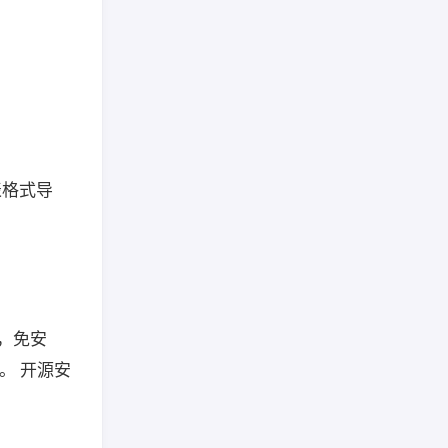
 表格式导
，免安
境。 开源安