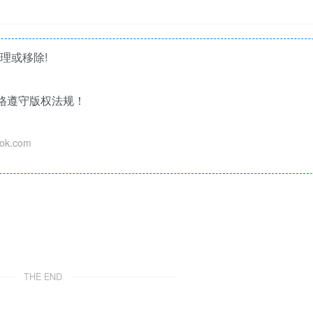
理或移除!
格遵守版权法规！
k.com
THE END