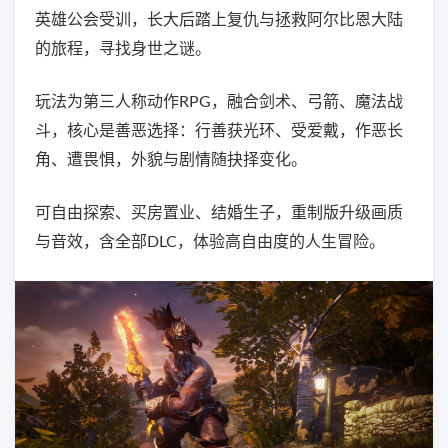
英雄公会受训，长大后踏上复仇与拯救阿尔比恩大陆
的旅程，寻找身世之谜。
玩法为第三人称动作RPG，融合剑术、弓箭、魔法战
斗，核心是善恶选择：行善获光环、受爱戴，作恶长
角、遭畏惧，外貌与剧情随抉择变化。
可自由探索、买房置业、结婚生子，重制版升级画质
与音效，含全部DLC，体验高自由度的人生冒险。