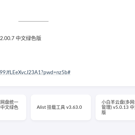
v2.00.7 中文绿色版
yv99JfLEeXvcJ23A1?pwd=nz5b#
多网盘统一
小白羊云盘(多
14 中文绿色
Alist 挂载工具 v3.63.0
管理) v5.0.13
版