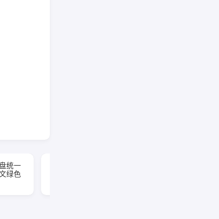
网盘统一
Social Media
 中文绿色
Downloader(社交媒体下
载工具) v8.5.11 便携版