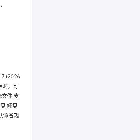
息。
.7 (2026-
贴板时，可
文件 支
复 修复
认命名规