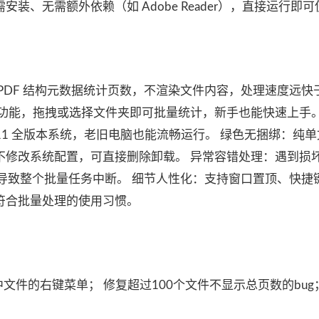
装、无需额外依赖（如 Adobe Reader），直接运行即
DF 结构元数据统计页数，不渲染文件内容，处理速度远快于 
功能，拖拽或选择文件夹即可批量统计，新手也能快速上手。
8/10/11 全版本系统，老旧电脑也能流畅运行。 绿色无捆绑：纯
修改系统配置，可直接删除卸载。 异常容错处理：遇到损坏 
常导致整个批量任务中断。 细节人性化：支持窗口置顶、快捷
符合批量处理的使用习惯。
移除选中文件的右键菜单； 修复超过100个文件不显示总页数的bug