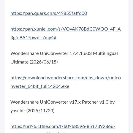
https://pan.quark.cn/s/49855faffd00
https://pan.xunlei.com/s/VOvAK78BdC0WOO_4F_A
3gfc9A1?pwd=7my4#
Wondershare UniConverter 17.4.1.603 Multilingual
Ultimate (2026/06/15)
https://download.wondershare.com/cbs_down/unico
nverter_64bit_full14204.exe
Wondershare UniConverter v17.x Patcher v1.0 by
yaschir (2025/11/23)
https://url96.ctfile.com/f/60968596-8517392866-