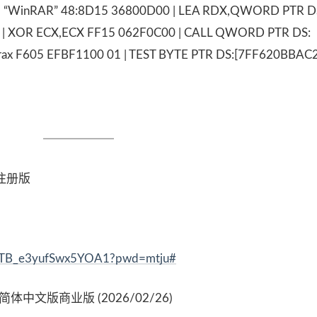
 “WinRAR” 48:8D15 36800D00 | LEA RDX,QWORD PTR D
C9 | XOR ECX,ECX FF15 062F0C00 | CALL QWORD PTR DS:
ax F605 EFBF1100 01 | TEST BYTE PTR DS:[7FF620BBAC2
业注册版
WTTB_e3yufSwx5YOA1?pwd=mtju#
AR简体中文版商业版 (2026/02/26)