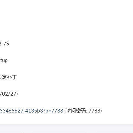
 /S
tup
视锁定补丁
6/02/27)
6-8733465627-4135b3?p=7788
(访问密码: 7788)