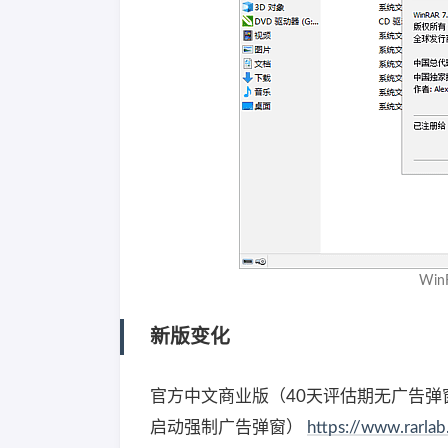
Wi
新版变化
官方中文商业版（40天评估期无广告弹
启动强制广告弹窗）
https://www.rarla