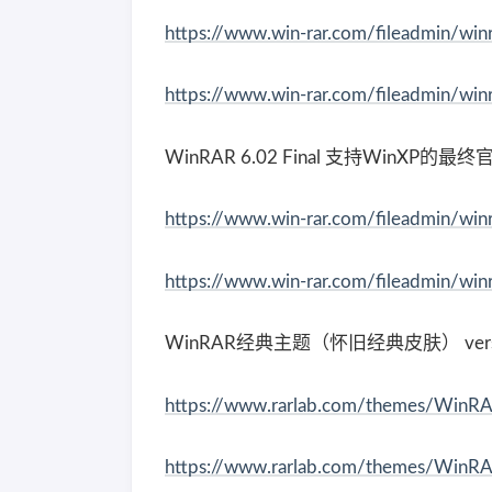
https://www.win-rar.com/fileadmin/winr
https://www.win-rar.com/fileadmin/win
WinRAR 6.02 Final 支持WinXP的最终
https://www.win-rar.com/fileadmin/win
https://www.win-rar.com/fileadmin/wi
WinRAR经典主题（怀旧经典皮肤） version wi
https://www.rarlab.com/themes/WinRA
https://www.rarlab.com/themes/WinRA