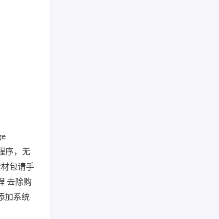
ge
主程序，无
素材包请手
进程 去除购
添加系统