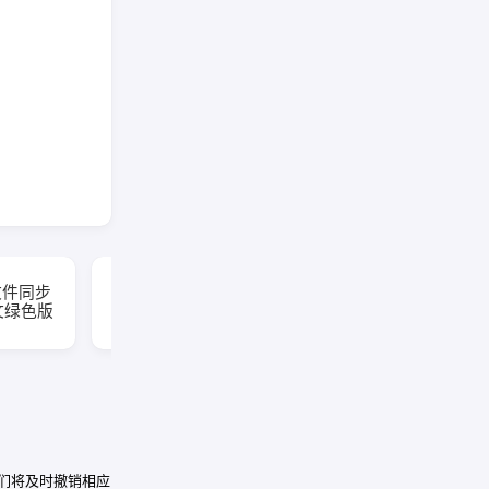
VueScan(扫描仪增强软
源文件同步
件) Pro v9.8.56.11 多语
中文绿色版
便携版
我们将及时撤销相应