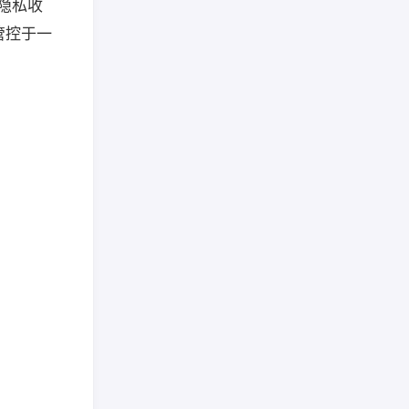
无隐私收
管控于一