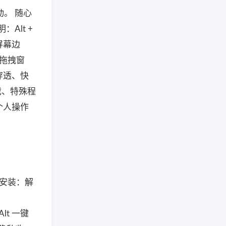
动。 随心
Alt +
屏幕边
幕拖拽窗
穿透、快
戏、特殊程
个人操作
免安装：解
t 一键