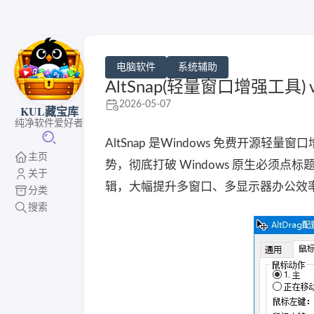
电脑软件
系统辅助
AltSnap(轻量窗口增强工具) 
2026-05-07
KUL藏宝库
纯净软件爱好者
AltSnap 是Windows 免费开源轻量窗
主页
势，彻底打破 Windows 原生必须点标
关于
辑，大幅提升多窗口、多显示器办公效
分类
搜索