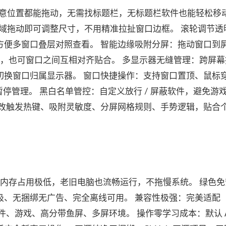
口任意位置都能拖动，无需找标题栏，无标题栏软件也能轻松移
区域拖动即可调整尺寸，不用精准拉扯窗口边框。 滚轮调节透明：
方便多窗口叠层对照查看。 智能边缘吸附分屏：拖动窗口到
全屏，也可窗口之间互相对齐贴合。 多显示器无缝管理：跨屏
切换窗口归属显示器。 窗口快捷操作：支持窗口置顶、鼠标
程暂停管理。 黑白名单管控：自定义放行 / 屏蔽软件，避免游
修改触发热键、吸附灵敏度、分屏网格规则、手势逻辑，贴合
台内存占用极低，老旧电脑也流畅运行，不拖慢系统。 绿色
圾、无捆绑无广告、完全离线可用。 兼容性极强：完美适配
类软件、游戏、高分带鱼屏、多屏环境。 操作零学习成本：默认 Al