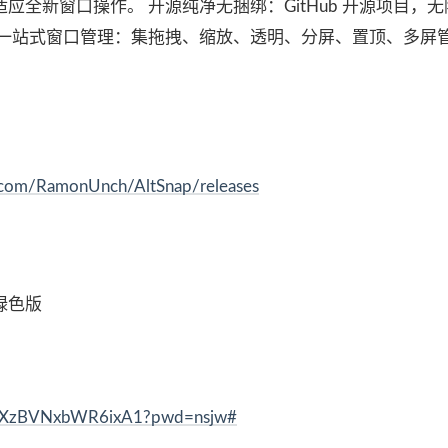
全新窗口操作。 开源纯净无捆绑：GitHub 开源项目，
 一站式窗口管理：集拖拽、缩放、透明、分屏、置顶、多屏
b.com/RamonUnch/AltSnap/releases
文绿色版
GYJLXzBVNxbWR6ixA1?pwd=nsjw#