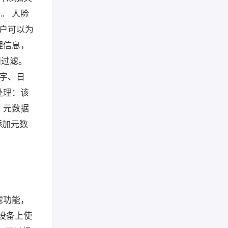
。 人脸
用户可以为
理信息，
和过滤。
键字、日
处理：该
 元数据
添加元数
滤功能，
的设备上使