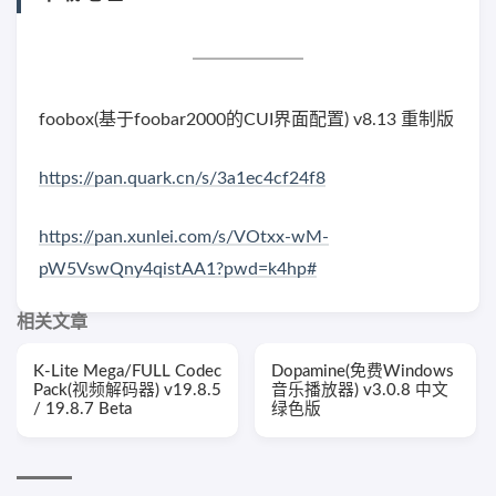
foobox(基于foobar2000的CUI界面配置) v8.13 重制版
https://pan.quark.cn/s/3a1ec4cf24f8
https://pan.xunlei.com/s/VOtxx-wM-
pW5VswQny4qistAA1?pwd=k4hp#
相关文章
K-Lite Mega/FULL Codec
Dopamine(免费Windows
Pack(视频解码器) v19.8.5
音乐播放器) v3.0.8 中文
/ 19.8.7 Beta
绿色版