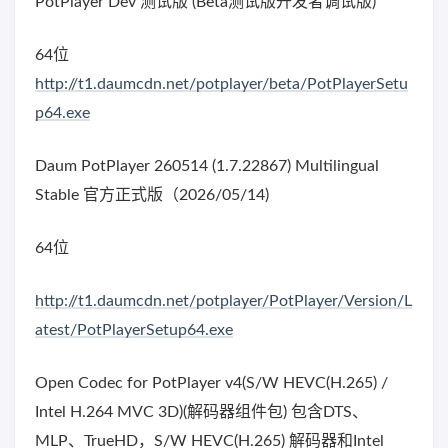
PotPlayer Dev 测试版 (Beta测试版开发者调试版)
64位
http://t1.daumcdn.net/potplayer/beta/PotPlayerSetu
p64.exe
Daum PotPlayer 260514 (1.7.22867) Multilingual
Stable 官方正式版（2026/05/14)
64位
http://t1.daumcdn.net/potplayer/PotPlayer/Version/L
atest/PotPlayerSetup64.exe
Open Codec for PotPlayer v4(S/W HEVC(H.265) /
Intel H.264 MVC 3D)(解码器组件包) 包含DTS、
MLP、TrueHD，S/W HEVC(H.265) 解码器和Intel