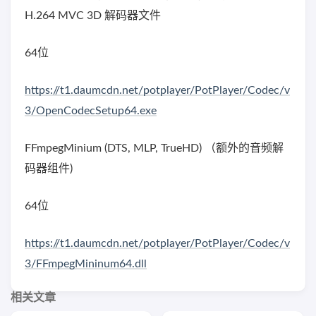
H.264 MVC 3D 解码器文件
64位
https://t1.daumcdn.net/potplayer/PotPlayer/Codec/v
3/OpenCodecSetup64.exe
FFmpegMinium (DTS, MLP, TrueHD) （额外的音频解
码器组件)
64位
https://t1.daumcdn.net/potplayer/PotPlayer/Codec/v
3/FFmpegMininum64.dll
相关文章