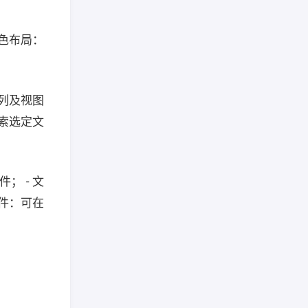
色布局：
列及视图
索选定文
； - 文
插件：可在