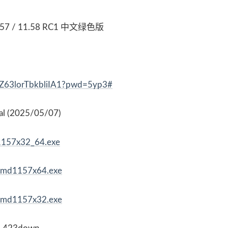
57 / 11.58 RC1 中文绿色版
CZ63lorTbkbliIA1?pwd=5yp3#
ual (2025/05/07)
1157x32_64.exe
tcmd1157x64.exe
tcmd1157x32.exe