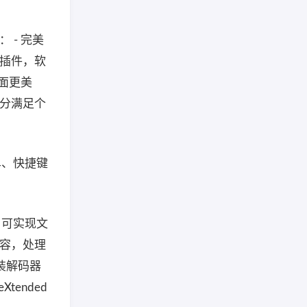
 - 完美
选插件，软
界面更美
充分满足个
单、快捷键
具，可实现文
内容，处理
装解码器
Xtended