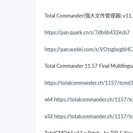
Total Commander(强大文件管理器) v11.
https://pan.quark.cn/s/7db6b432ecb7
https://pan.xunlei.com/s/VOtsgbegbH
Total Commander 11.57 Final Multiling
https://totalcommander.ch/1157/tcmd
x64
https://totalcommander.ch/1157/
x32
https://totalcommander.ch/1157/