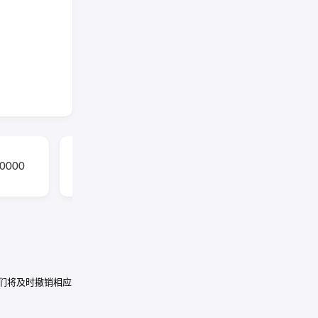
酷我音乐APP(手机音乐
10000
播放器) v12.1.8.2 去广
告修改版
我们将及时撤销相应