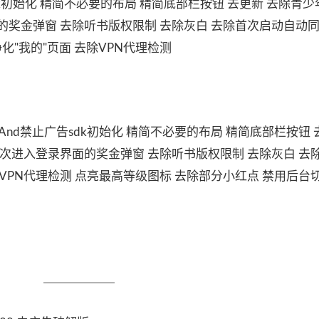
k初始化 精简不必要的布局 精简底部栏按钮 去更新 去除青少
的奖金弹窗 去除听书版权限制 去除灰白 去除首次启动自动
化"我的"页面 去除VPN代理检测
告And禁止广告sdk初始化 精简不必要的布局 精简底部栏按钮 
首次进入登录界面的奖金弹窗 去除听书版权限制 去除灰白 去
除VPN代理检测 点亮最高等级图标 去除部分小红点 禁用后台