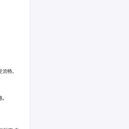
受流畅、
趣。