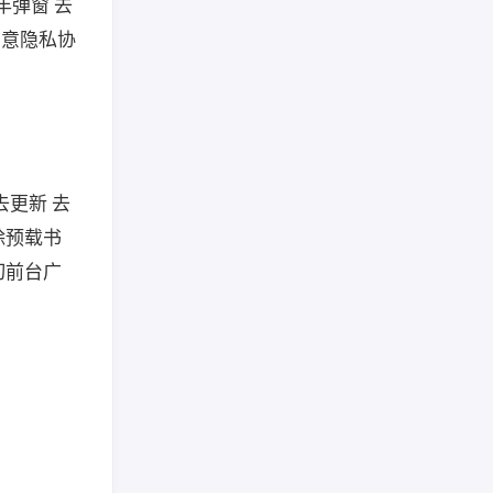
年弹窗 去
同意隐私协
去更新 去
除预载书
切前台广