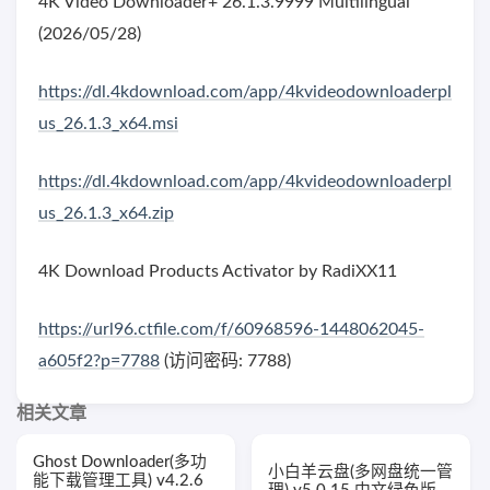
4K Video Downloader+ 26.1.3.9999 Multilingual
(2026/05/28)
https://dl.4kdownload.com/app/4kvideodownloaderpl
us_26.1.3_x64.msi
https://dl.4kdownload.com/app/4kvideodownloaderpl
us_26.1.3_x64.zip
4K Download Products Activator by RadiXX11
https://url96.ctfile.com/f/60968596-1448062045-
a605f2?p=7788
(访问密码: 7788)
相关文章
Ghost Downloader(多功
小白羊云盘(多网盘统一管
能下载管理工具) v4.2.6