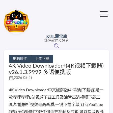
KUL藏宝库
纯净软件爱好者
电脑软件
上传下载
4K Video Downloader+(4K视频下载器)
v26.1.3.9999 多语便携版
2026-05-29
4K Video Downloader中文破解版(4K视频下载器)是一
款哔哩哔哩B站视频下载工具及油管高清视频下载工
具.智能解析视频最高画质,一键下载字幕,订阅YouTube
视频,无视限制下载任何油管视频及专辑,可以提取视频