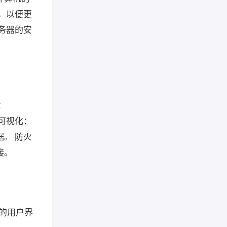
量，以便更
服务器的安
：
据可视化：
据。 防火
接。
小的用户界