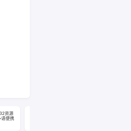
in32资源
系统运维工具(电脑维护
 多语便携
工具) v5.19.19.807 中
文绿色版