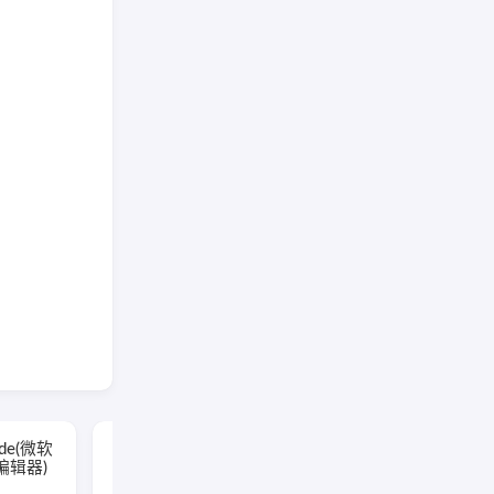
ViewCompanion
Code(微软
Premium(文件浏览转换
编辑器)
工具) v17.10.0.1204 便