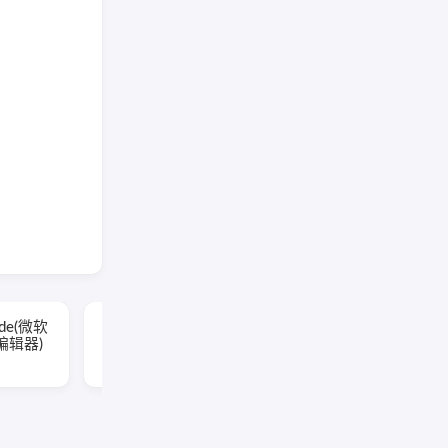
ViewCompanion
Code(微软
Premium(文件浏览转换
编辑器)
工具) v17.10.0.1204 便
携版