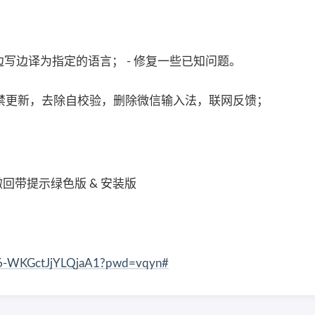
支持边写边译为指定的语言； - 修复一些已知问题。
辑，禁更新，去除自校验，删除微信输入法，联网反馈；
开防撤回带提示绿色版 & 安装版
MG6-WKGctJjYLQjaA1?pwd=vqyn#