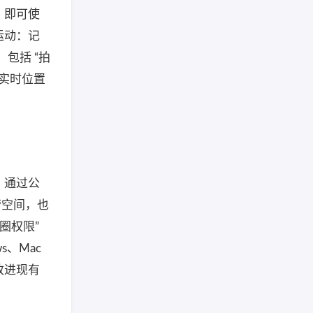
，即可使
运动：记
：包括 “拍
；实时位置
：通过公
营空间，也
圈权限”
s、Mac
改进现有