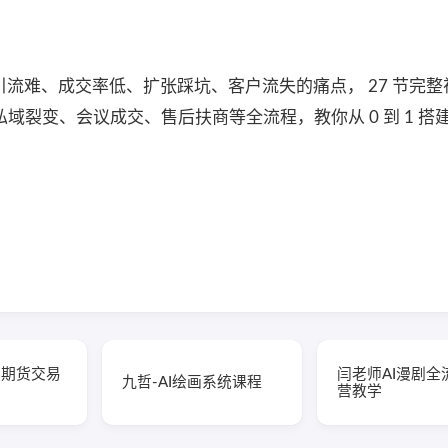
引流难、成交率低、扩张踩坑、客户流失的痛点， 27 节完
域裂变、会议成交、售后扶商等全流程，教你从 0 到 1 搭
版期货交易
闫老师AI漫剧全
九哲-AI绘画系统课程
营教学