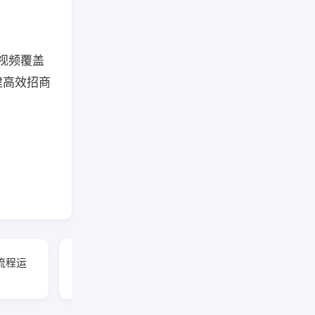
整视频覆盖
建高效招商
流程运
中医课程《气血与经
络》